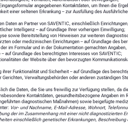
Eingangsformular angegebenen Kontaktdaten, um Ihnen die Ergebn
keit einer seltenen Erkrankung – zur Ausfüllung des Ausführliche
en Daten an Partner von SAVENTIC, einschließlich Einrichtungen,
cher Intelligenz – auf Grundlage Ihrer vorherigen Einwilligung;
alyse sowie Bereitstellung von Hinweisen zur weiteren diagnos
rzten oder medizinischen Einrichtungen – auf Grundlage des ber
g der im Formular und in der Dokumentation gemachten Angaben, 
e – auf Grundlage des berechtigten Interesses von SAVENTIC;
ionalitäten der Website über den bevorzugten Kommunikationskan
ihrer Funktionalität und Sicherheit – auf Grundlage des berech
 Gerichten, Verwaltungsbehörden oder anderen zuständigen Stel
ich die Daten, die Sie uns freiwillig zur Verfügung stellen, da 
nsbesondere Kontaktdaten, gesundheitsbezogene Angaben im Rah
hgeführten diagnostischen Maßnahmen) sowie beigefügte mediz
nter:
Vor- und Nachname, E-Mail-Adresse, Wohnort, Telefonnum
ung der im Zusammenhang mit einer nicht diagnostizierten Er
kheiten einschließlich genetischer Erkrankungen, Beschreibun