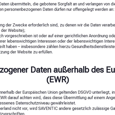
Daten übermitteln, die gebotene Sorgfalt an und verlangen von d
en personenbezogenen Daten dürfen nur offengelegt werden an:
llung der Zwecke erforderlich sind, zu denen wir die Daten verarb
 der Website);
 vorgeschrieben ist oder auf einer gerichtlichen Anordnung od
er lebenswichtigen Interessen oder der lebenswichtigen Interes
eilt haben – insbesondere zählen hierzu Gesundheitsdienstleister
ung der Website zu erfüllen.
ezogener Daten außerhalb des E
(EWR)
nnerhalb der Europäischen Union geltenden DSGVO unterliegt, in
EWR darauf achten wird, dass diese Übermittlung auf einem An
messenes Datenschutzniveau gewährleistet.
erland nicht vor, wird SAVENTIC andere gesetzlich zulässige G
zvorschriften.