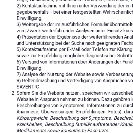
2) Kontaktaufnahme mit Ihnen unter Verwendung der im 
gegebenenfalls – bei einer festgestellten Wahrscheinlich
Einwilligung;
3) Weitergabe der im Ausführlichen Formular übermittelt
zum Zweck weiterführender Analysen unter Einsatz künstli
4) Präsentation der Ergebnisse der weiterführenden An
und Unterstützung bei der Suche nach geeigneten Fachä
5) Kontaktaufnahme per E-Mail oder Telefon zur Klärun
sowie zur Empfehlung möglicher diagnostischer Schritt
6) Versand von Informationen über Änderungen der Funkt
Einwilligung;
7) Analyse der Nutzung der Website sowie Verbesserung 
8) Geltendmachung und Verteidigung von Ansprüchen vor
SAVENTIC.
Sofern Sie die Website nutzen, speichern wir ausschließl
Website in Anspruch nehmen zu können. Dazu gehören i
Beschreibungen von Symptomen, Informationen zu durc
Anamnese, Überweisungen, Empfehlungen, Fotos), daru
Körpergewicht, Beschreibung der Symptome, Beschreib
Krankheiten, Beschreibung familiär auftretender Kran
Medikamente sowie konsultierte Fachärzte.