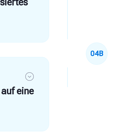
siertes
Dadurch ergeben
Wicht
schwe
ng, empfehlen
sein, 
e
sicht
rfahrung in
erken
04B
st du
und erhältst
Diese Ärzte 
Erkrankunge
Erfahre meh
auf eine
il des
 weitere
nisiert.
ne Erkrankung
 vermuteten
uf dem Weg,
. Dazu gehört
ie erfolgen