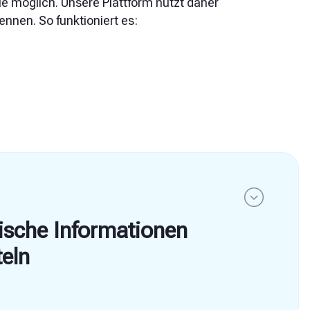
ie möglich. Unsere Plattform nutzt daher
nnen. So funktioniert es:
ische Informationen
teln
tt ist einfach. Du füllst ein Online-Formular aus