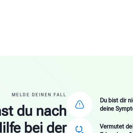
Test). Er ist
Bei Bedarf t
en bestätigen
Spezialisten un
h bei der
eine möglic
richtungen und
Einschätzung
 kann der Test
lauf, erklärt
nvereinbarung.
Wicht
kosten
Auswe
MELDE DEINEN FALL
Du bist dir n
st du nach
deine Symp
ilfe bei der
Vermutet dei