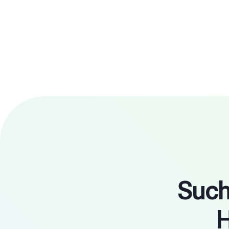
zum Beispiel der Trockenbluttest (Dry Blood Spot 
durch die Ärzte im Zentrum.
minimalinvasiv und kann bestimmte Erkrankung
oder ausschließen. Saventic Care unterstützt dic
Organisation dieser Tests über qualifizierte Ein
spezielle Patientenprogramme. In einigen Fällen
sogar zu Hause durchgeführt werden.
Der behandelnde Arzt informiert dich über den Ab
dir die nächsten Schritte und hilft bei der Termi
Such
H