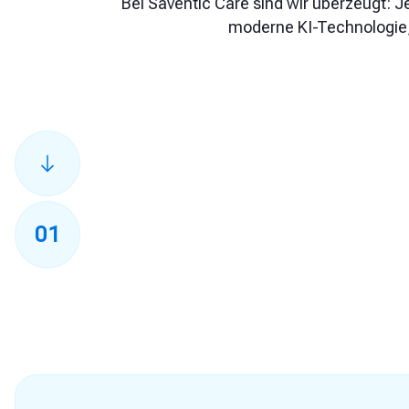
Bei Saventic Care sind wir überzeugt: J
moderne KI-Technologie, 
01