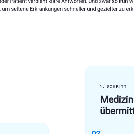
eder Patient verdient klare Antworten. Und zwar so früh w
um seltene Erkrankungen schneller und gezielter zu erke
1. SCHRITT
Medizin
übermit
Der erste Schri
02