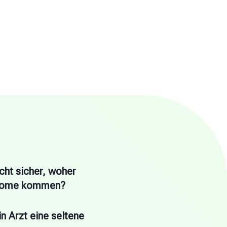
auschen sich die
Du erhältst so bald wie möglich
tereinander aus, um
eine ausführliche Rückmeldung mit
hst umfassende
einer medizinisch fundierten
 zu ermöglichen.
Einschätzung.
ig zu beachten:
Die Analyse ist für dich vollständig
frei. Da jeder Fall individuell ist, kann die
rtung einige Wochen in Anspruch nehmen.
icht sicher, woher
tome kommen?
n Arzt eine seltene