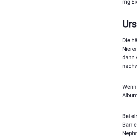
mg Ei
Ur
Die hä
Nieren
dann 
nachw
Wenn 
Album
Bei ei
Barri
Nephro