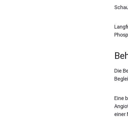
Schau
Langf
Phosp
Beh
Die Be
Begle
Eine 
Angio
einer