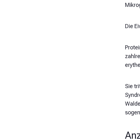
Mikrog
Die E
Prote
zahlr
eryth
Sie tr
Syndr
Walde
sogen
Anz