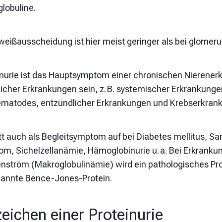
lobuline.
iweißausscheidung ist hier meist geringer als bei glomer
inurie ist das Hauptsymptom einer chronischen Nierene
eicher Erkrankungen sein, z. B. systemischer Erkrankung
ematodes, entzündlicher Erkrankungen und Krebserkran
itt auch als Begleitsymptom auf bei Diabetes mellitus, S
om, Sichelzellanämie, Hämoglobinurie u. a. Bei Erkrank
nström (Makroglobulinämie) wird ein pathologisches Pro
annte Bence-Jones-Protein.
eichen einer Proteinurie