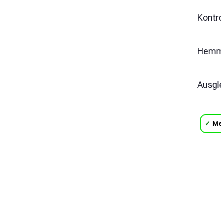
Kontr
Hemm
Ausgl
✓
Me