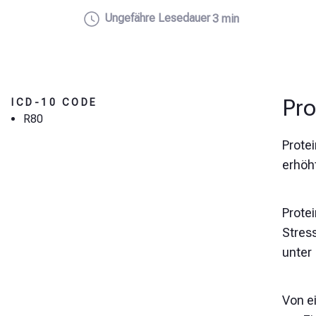
Ungefähre Lesedauer
3 min
Pro
ICD-10 CODE
R80
Prote
erhöh
Protei
Stress
unter
Von e