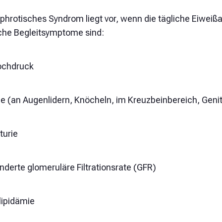
ephrotisches Syndrom liegt vor, wenn die tägliche Eiweiß
che Begleitsymptome sind:
ochdruck
 (an Augenlidern, Knöcheln, im Kreuzbeinbereich, Genita
urie
nderte glomeruläre Filtrationsrate (GFR)
lipidämie