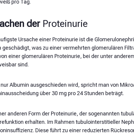
weiß pro Tag.
sachen
der
Proteinurie
ufigste Ursache einer Proteinurie ist die Glomerulonephri
 geschädigt, was zu einer vermehrten glomerulären Filtra
von einer glomerulären Proteinurie, bei der unter andere
eisbar sind.
nur Albumin ausgeschieden wird, spricht man von Mikroal
inausscheidung über 30 mg pro 24 Stunden beträgt.
ner anderen Form der Proteinurie, der sogenannten tubulä
erefunktion erhalten. Im Rahmen tubulointerstitieller Ne
ninsuffizienz. Diese führt zu einer reduzierten Rückresorp