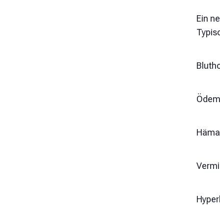
Ein n
Typis
Bluth
Ödeme
Hämat
Vermi
Hyper