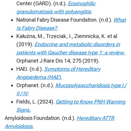
Center (GARD). (n.d.).
Eosinophilic
granulomatosis with polyangiitis
.
National Fabry Disease Foundation. (n.d.).
What
Is Fabry Disease?
.
Kałużna, M., Trzeciak, I., Ziemnicka, K. et al
(2019).
Endocrine and metabolic disorders in
patients with Gaucher disease type 1: a review.
Orphanet J Rare Dis 14, 275 (2019).
HAEi. (n.d.).
Symptoms of Hereditary
Angioedema (HAE)
.
Orphanet. (n.d.).
Mucopolysaccharidosis type I /
II / IV
.
Fields, L. (2024).
Getting to Know PNH Warning
Signs.
Amyloidosis Foundation. (n.d.).
Hereditary ATTR
Amyloidosis
.