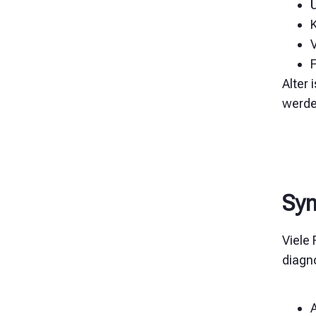
Alter 
werde
Sy
Viele
diagn