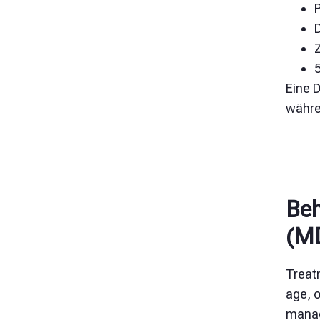
P
D
Eine D
währe
Beh
(M
Treat
age, o
manag