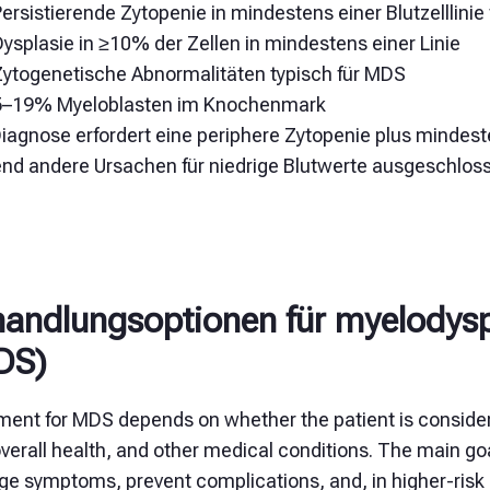
ersistierende Zytopenie in mindestens einer Blutzelllinie
ysplasie in ≥10% der Zellen in mindestens einer Linie
Zytogenetische Abnormalitäten typisch für MDS
5–19% Myeloblasten im Knochenmark
iagnose erfordert eine periphere Zytopenie plus mindest
nd andere Ursachen für niedrige Blutwerte ausgeschlos
andlungsoptionen für myelodys
DS)
ment for MDS depends on whether the patient is consid
verall health, and other medical conditions. The main go
e symptoms, prevent complications, and, in higher-risk 