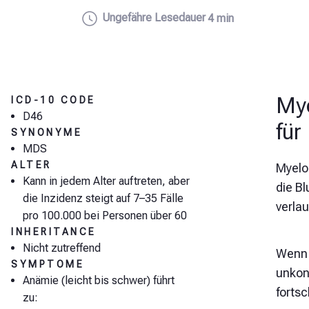
Ungefähre Lesedauer
4 min
Mye
ICD-10 CODE
D46
für
SYNONYME
MDS
ALTER
Myelo
Kann in jedem Alter auftreten, aber
die B
die Inzidenz steigt auf 7–35 Fälle
verlau
pro 100.000 bei Personen über 60
INHERITANCE
Nicht zutreffend
Wenn 
SYMPTOME
unkont
Anämie (leicht bis schwer) führt
fortsc
zu: