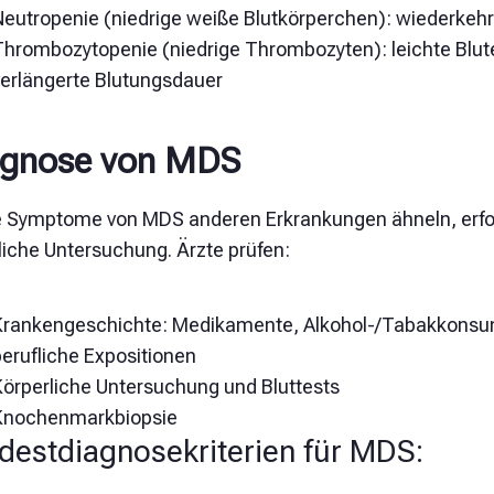
Neutropenie (niedrige weiße Blutkörperchen): wiederkehr
Thrombozytopenie (niedrige Thrombozyten): leichte Blut
verlängerte Blutungsdauer
agnose von MDS
e Symptome von MDS anderen Erkrankungen ähneln, erfo
liche Untersuchung. Ärzte prüfen:
Krankengeschichte: Medikamente, Alkohol-/Tabakkonsu
erufliche Expositionen
Körperliche Untersuchung und Bluttests
Knochenmarkbiopsie
destdiagnosekriterien für MDS: