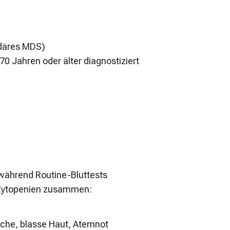
ndäres MDS)
 70 Jahren oder älter diagnostiziert
während Routine-Bluttests
t Zytopenien zusammen:
äche, blasse Haut, Atemnot