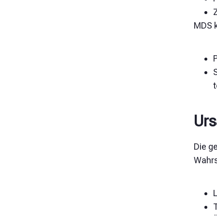
MDS k
Urs
Die g
Wahrs
L