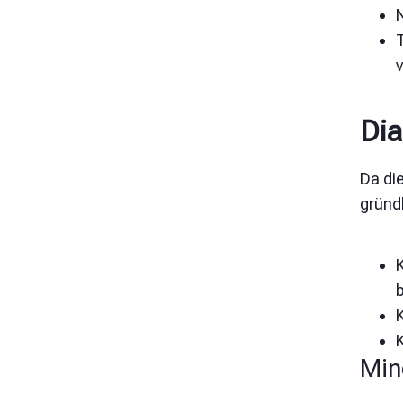
Di
Da di
gründ
b
Min