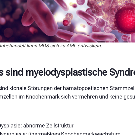
nbehandelt kann MDS sich zu AML entwickeln.
 sind myelodysplastische Synd
ind klonale Störungen der hämatopoetischen Stammzell
zellen im Knochenmark sich vermehren und keine gesund
Dysplasie: abnorme Zellstruktur
Hyperplasie: übermäßiges Knochenmarkwachstum