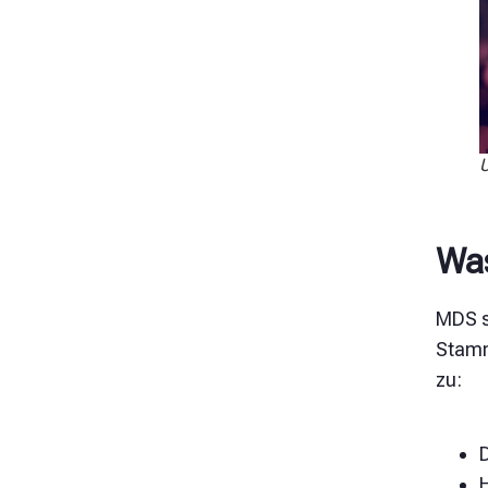
U
Was
MDS s
Stamm
zu: