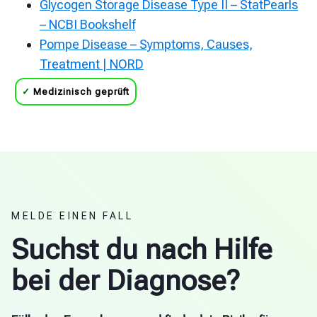
Glycogen Storage Disease Type II – StatPearls
– NCBI Bookshelf
Pompe Disease – Symptoms, Causes,
Treatment | NORD
✓
Medizinisch geprüft
MELDE EINEN FALL
Suchst du nach Hilfe
bei der Diagnose?